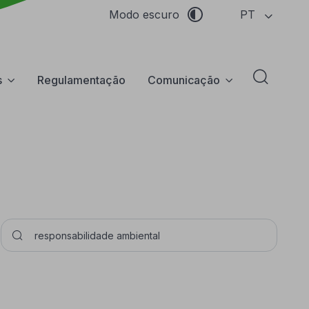
PT
Modo escuro
s
Regulamentação
Comunicação
Abrir f
Pesquisar