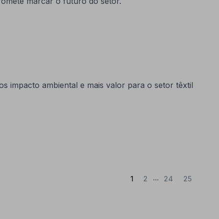
omete marcar o futuro do setor.
s impacto ambiental e mais valor para o setor têxtil
...
(Atual)
1
2
24
25