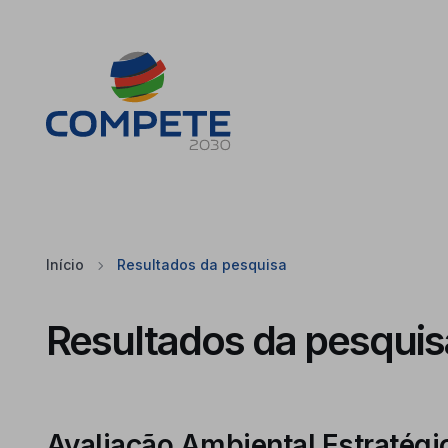
Saltar para o conteúdo principal da página
Cookies
Início
Resultados da pesquisa
Resultados da pesquis
Avaliação Ambiental Estratégi