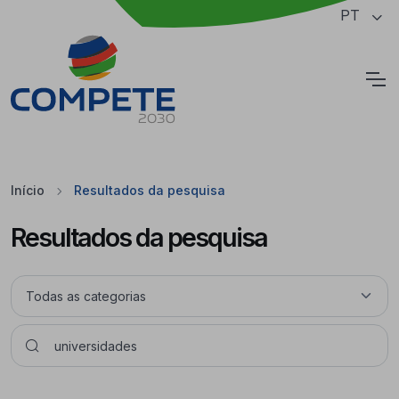
Saltar para o conteúdo principal da página
PT
Cookies
Início
Resultados da pesquisa
Resultados da pesquisa
Pesquisar