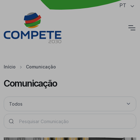
Saltar para o conteúdo principal da página
PT
Cookies
Início
Comunicação
Comunicação
Pesquisar