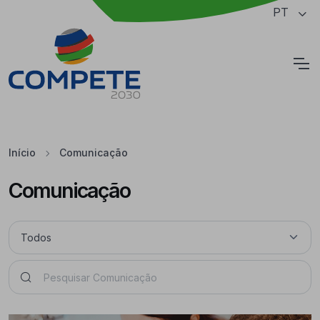
Saltar para o conteúdo principal da página
PT
Cookies
Início
Comunicação
Comunicação
Pesquisar