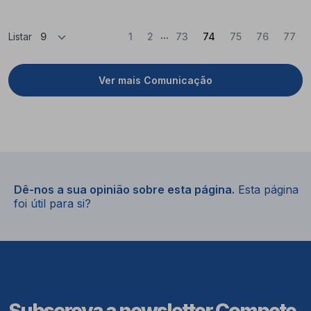
...
(Atual)
Listar
1
2
73
74
75
76
77
Ver mais Comunicação
Dê-nos a sua opinião sobre esta página.
Esta página
foi útil para si?
Subscreva a newsletter Compete