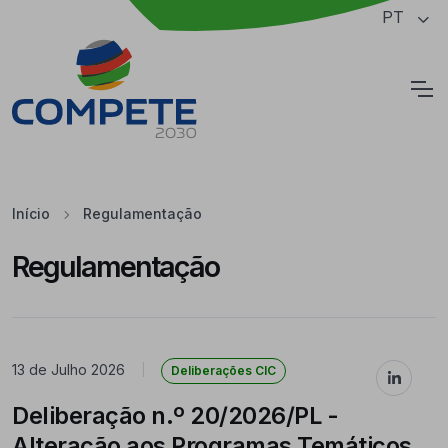
Saltar para o conteúdo principal da página
PT
Cookies
Início
Regulamentação
Regulamentação
Regulamentação
13 de Julho 2026
|
Deliberações CIC
Deliberação n.º 20/2026/PL -
Alteração aos Programas Temáticos