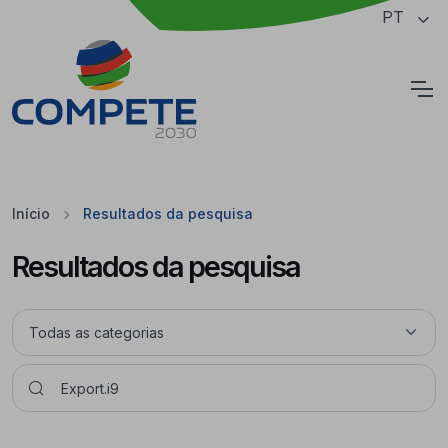
Saltar para o conteúdo principal da página
PT
Cookies
Início
Resultados da pesquisa
Resultados da pesquisa
Pesquisar