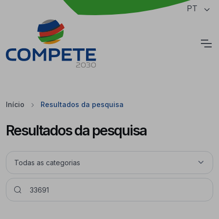
Saltar para o conteúdo principal da página
PT
Cookies
Início
Resultados da pesquisa
Resultados da pesquisa
Pesquisar