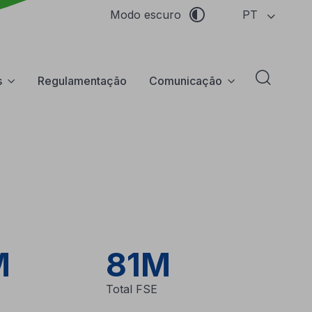
PT
Modo escuro
s
Regulamentação
Comunicação
Abrir f
M
81M
Total FSE