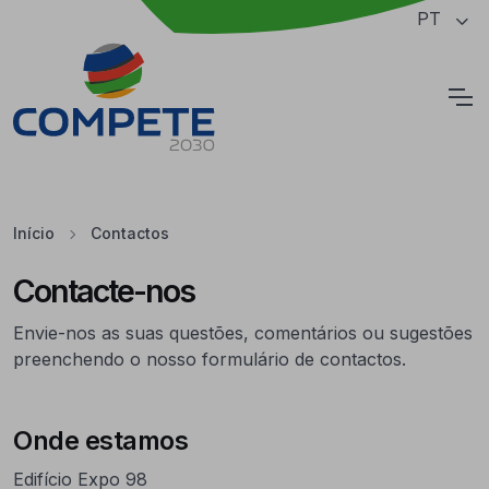
Saltar para o conteúdo principal da página
PT
Cookies
Início
Contactos
Contacte-nos
Envie-nos as suas questões, comentários ou sugestões
preenchendo o nosso formulário de contactos.
Onde estamos
Edifício Expo 98