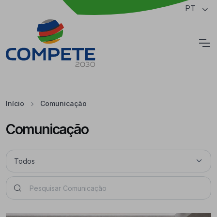
Saltar para o conteúdo principal da página
PT
Cookies
Início
Comunicação
Comunicação
Pesquisar