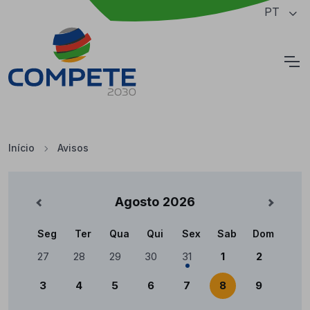
Saltar para o conteúdo principal da página
PT
Cookies
Início
Avisos
Avisos
Agosto
2026
nterior
Mês Se
Seg
Ter
Qua
Qui
Sex
Sab
Dom
Calendário
27
28
29
30
31
1
2
3
4
5
6
7
8
9