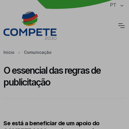
Saltar para o conteúdo principal da página
PT
Cookies
Início
Comunicação
O essencial das regras de
publicitação
Se está a beneficiar de um apoio do