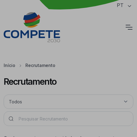
Saltar para o conteúdo principal da página
PT
Cookies
Início
Recrutamento
Recrutamento
Pesquisar