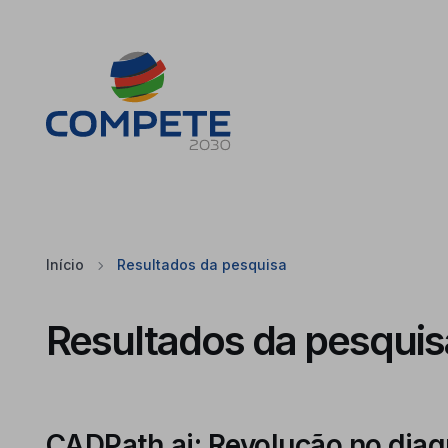
Saltar para o conteúdo principal da página
Cookies
Início
Resultados da pesquisa
Resultados da pesquis
CADPath.ai: Revolução no dia