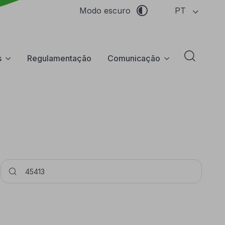
PT
Modo escuro
s
Regulamentação
Comunicação
Abrir f
Pesquisar