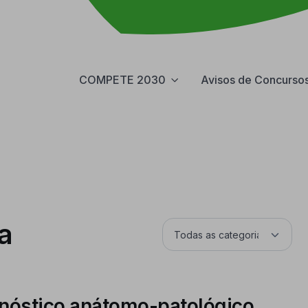
COMPETE 2030
Avisos de Concurso
a
gnóstico anátomo-patológico