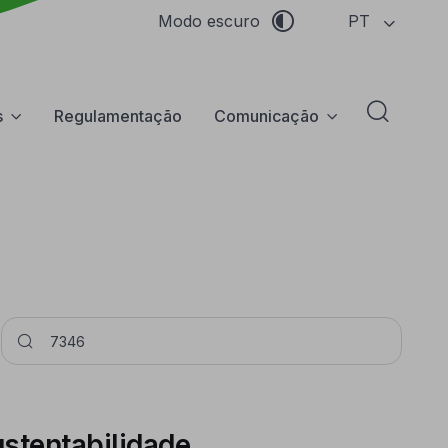
PT
Modo escuro
s
Regulamentação
Comunicação
Abrir f
Pesquisar
stentabilidade