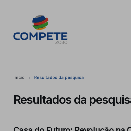
Saltar para o conteúdo principal da página
Cookies
Início
Resultados da pesquisa
Resultados da pesquis
Casa do Futuro: Revolução na 