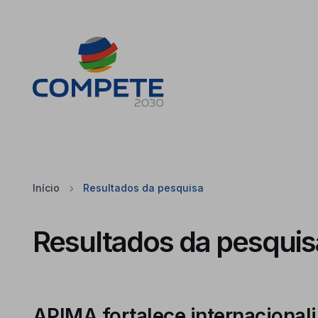
Saltar para o conteúdo principal da página
Cookies
Início
Resultados da pesquisa
Resultados da pesquis
APIMA fortalece internacional