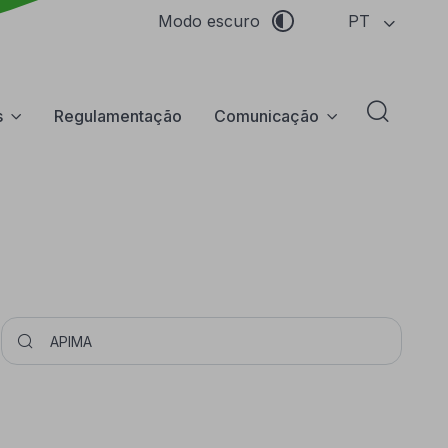
PT
Modo escuro
s
Regulamentação
Comunicação
Abrir f
Pesquisar