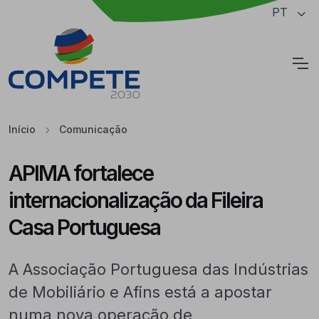
Saltar para o conteúdo principal da página
PT
Cookies
Início
Comunicação
APIMA fortalece
internacionalização da Fileira
Casa Portuguesa
A Associação Portuguesa das Indústrias
de Mobiliário e Afins está a apostar
numa nova operação de