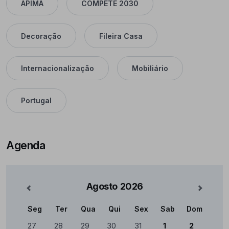
APIMA
COMPETE 2030
Decoração
Fileira Casa
Internacionalização
Mobiliário
Portugal
Agenda
Agosto
2026
nterior
Mês Se
Seg
Ter
Qua
Qui
Sex
Sab
Dom
Calendário
27
28
29
30
31
1
2