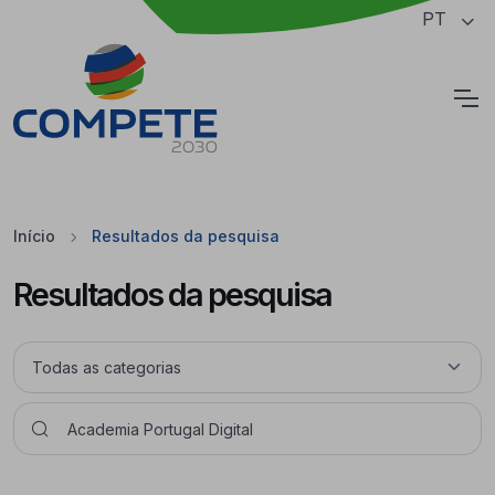
Saltar para o conteúdo principal da página
PT
Cookies
Início
Resultados da pesquisa
Resultados da pesquisa
Pesquisar