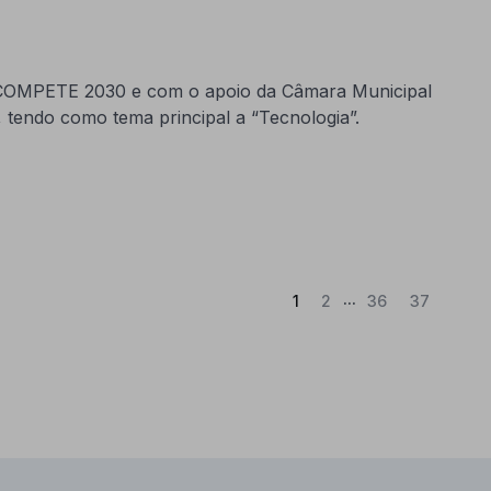
o COMPETE 2030 e com o apoio da Câmara Municipal
), tendo como tema principal a “Tecnologia”.
...
(Atual)
1
2
36
37