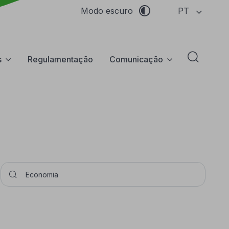
PT
Modo escuro
s
Regulamentação
Comunicação
Abrir f
Pesquisar