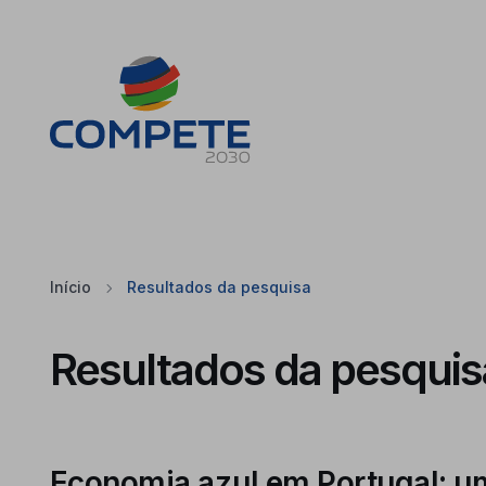
Saltar para o conteúdo principal da página
Cookies
Início
Resultados da pesquisa
Resultados da pesquis
Economia azul em Portugal: u