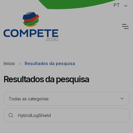
Saltar para o conteúdo principal da página
PT
Cookies
Início
Resultados da pesquisa
Resultados da pesquisa
Pesquisar