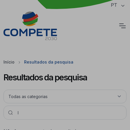
Saltar para o conteúdo principal da página
PT
Cookies
Início
Resultados da pesquisa
Resultados da pesquisa
Pesquisar