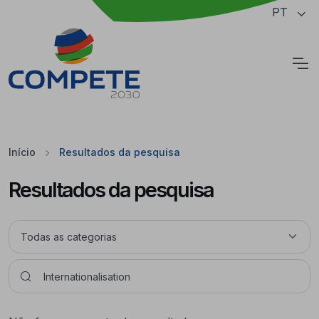
Saltar para o conteúdo principal da página
PT
Cookies
Início
Resultados da pesquisa
Resultados da pesquisa
Pesquisar