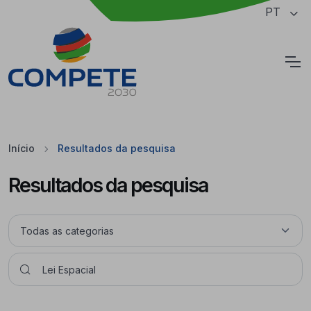
Saltar para o conteúdo principal da página
PT
Cookies
Início
Resultados da pesquisa
Resultados da pesquisa
Pesquisar