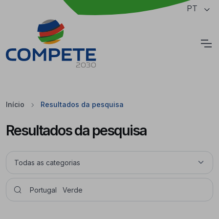
Saltar para o conteúdo principal da página
PT
Cookies
Início
Resultados da pesquisa
Resultados da pesquisa
Pesquisar