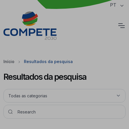
Saltar para o conteúdo principal da página
PT
Cookies
Início
Resultados da pesquisa
Resultados da pesquisa
Pesquisar