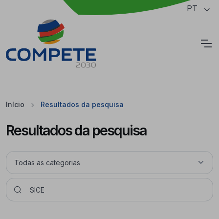
Saltar para o conteúdo principal da página
PT
Cookies
Início
Resultados da pesquisa
Resultados da pesquisa
Pesquisar