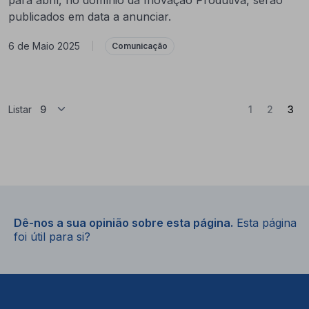
publicados em data a anunciar.
6 de Maio 2025
|
Comunicação
(At
Listar
1
2
3
Dê-nos a sua opinião sobre esta página.
Esta página
foi útil para si?