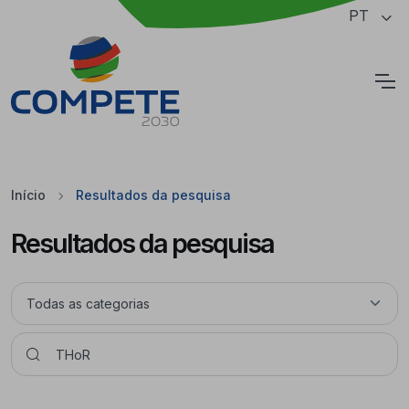
Saltar para o conteúdo principal da página
PT
Cookies
Início
Resultados da pesquisa
Resultados da pesquisa
Pesquisar