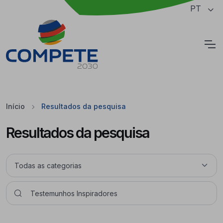
Saltar para o conteúdo principal da página
PT
Cookies
Início
Resultados da pesquisa
Resultados da pesquisa
Pesquisar