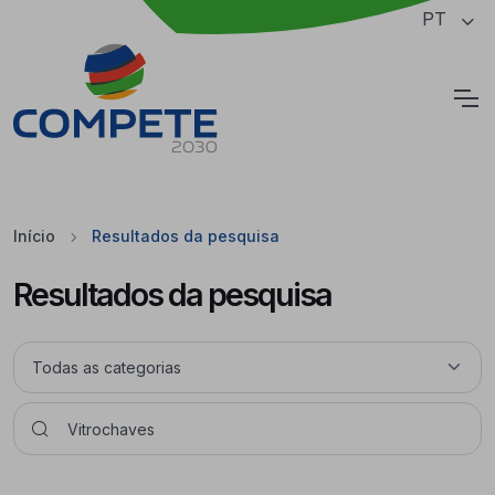
Saltar para o conteúdo principal da página
PT
Cookies
Início
Resultados da pesquisa
Resultados da pesquisa
Pesquisar