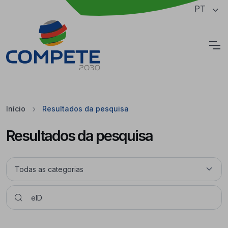
Saltar para o conteúdo principal da página
PT
Cookies
Início
Resultados da pesquisa
Resultados da pesquisa
Pesquisar