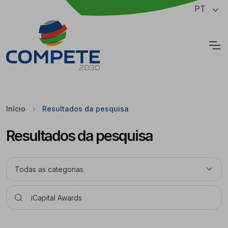
Saltar para o conteúdo principal da página
PT
Cookies
Início
Resultados da pesquisa
Resultados da pesquisa
Pesquisar