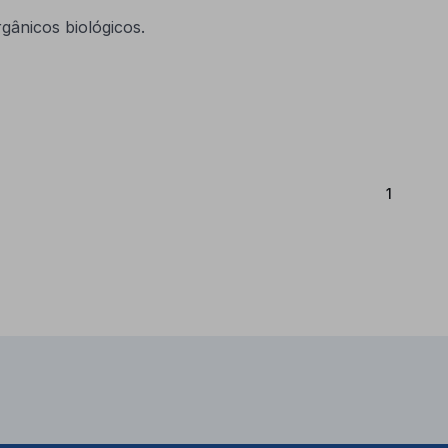
gânicos biológicos.
(Atual)
1