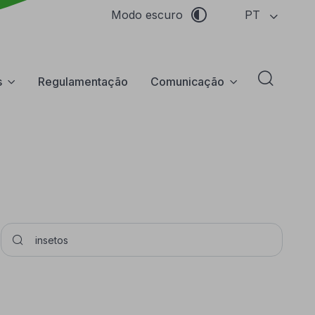
PT
Modo escuro
s
Regulamentação
Comunicação
Abrir f
Pesquisar