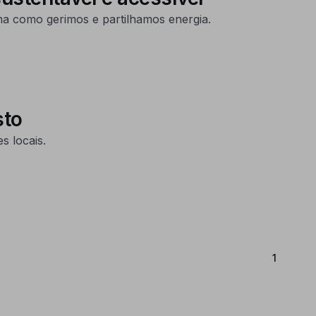
ma como gerimos e partilhamos energia.
sto
s locais.
(Atual)
1