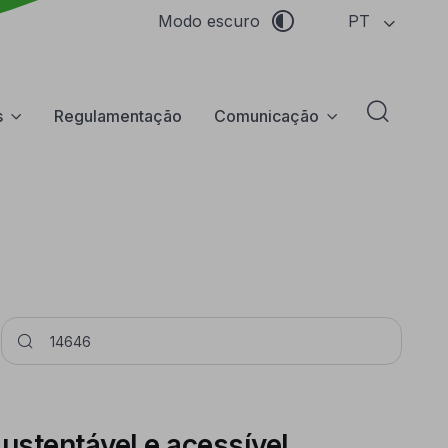
PT
Modo escuro
s
Regulamentação
Comunicação
Abrir f
Pesquisar
ustentável e acessível