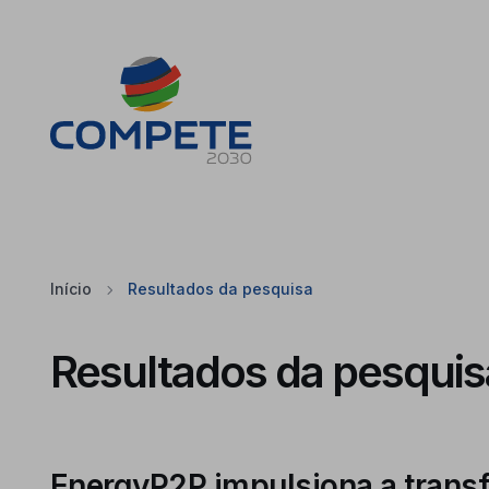
Saltar para o conteúdo principal da página
Cookies
Início
Resultados da pesquisa
Resultados da pesquis
EnergyP2P impulsiona a transf