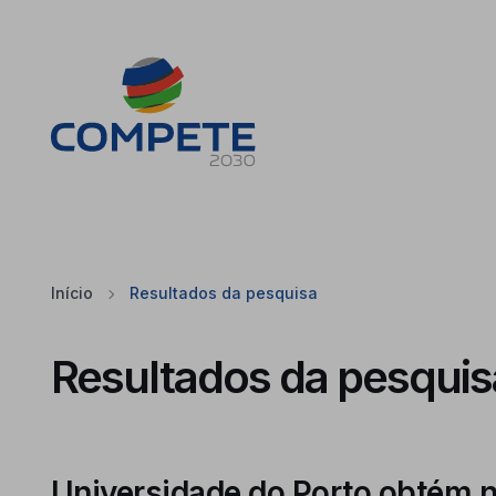
Saltar para o conteúdo principal da página
Cookies
Início
Resultados da pesquisa
Resultados da pesquis
Universidade do Porto obtém n