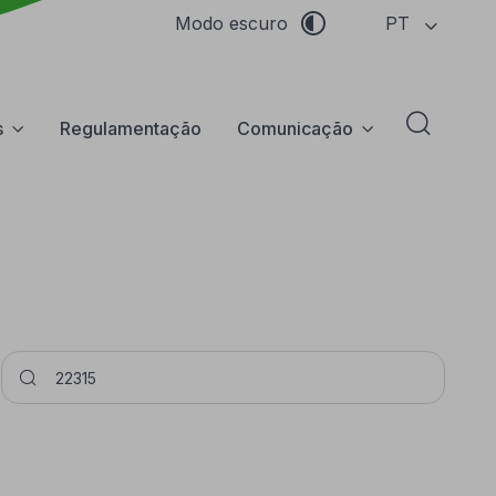
PT
Modo escuro
s
Regulamentação
Comunicação
Abrir f
Pesquisar