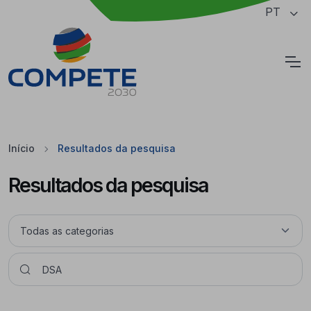
Saltar para o conteúdo principal da página
PT
Cookies
Início
Resultados da pesquisa
Resultados da pesquisa
Pesquisar