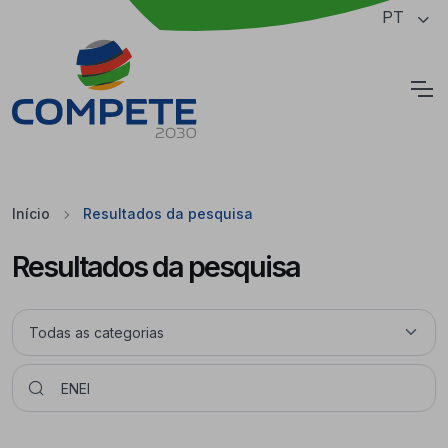
Saltar para o conteúdo principal da página
PT
Cookies
Início
Resultados da pesquisa
Resultados da pesquisa
Pesquisar