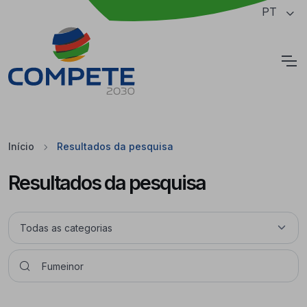
Saltar para o conteúdo principal da página
PT
Cookies
Início
Resultados da pesquisa
Resultados da pesquisa
Pesquisar