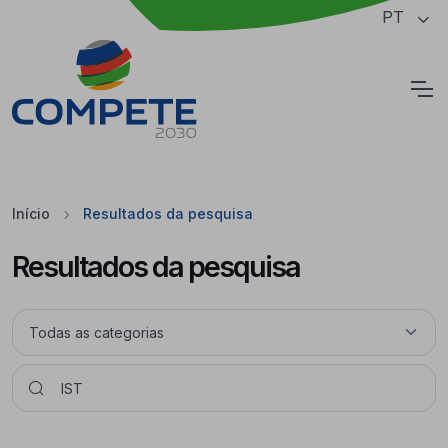
Saltar para o conteúdo principal da página
PT
Cookies
Início
Resultados da pesquisa
Resultados da pesquisa
Pesquisar