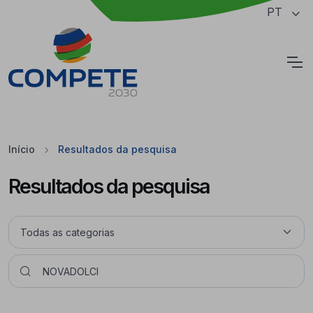
Saltar para o conteúdo principal da página
PT
Cookies
Início
Resultados da pesquisa
Resultados da pesquisa
Pesquisar