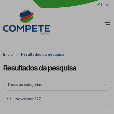
Saltar para o conteúdo principal da página
PT
Cookies
Início
Resultados da pesquisa
Resultados da pesquisa
Pesquisar