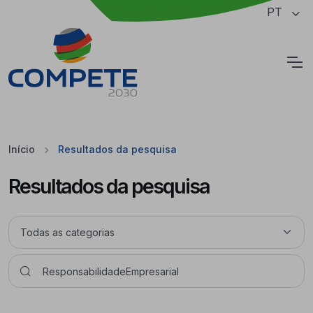
Saltar para o conteúdo principal da página
PT
Cookies
Início
Resultados da pesquisa
Resultados da pesquisa
Pesquisar