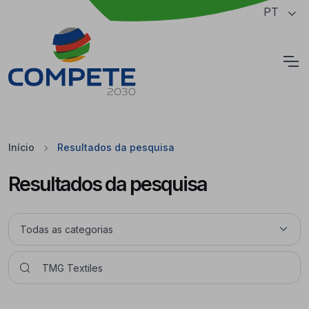
Saltar para o conteúdo principal da página
PT
Cookies
Início
Resultados da pesquisa
Resultados da pesquisa
Pesquisar