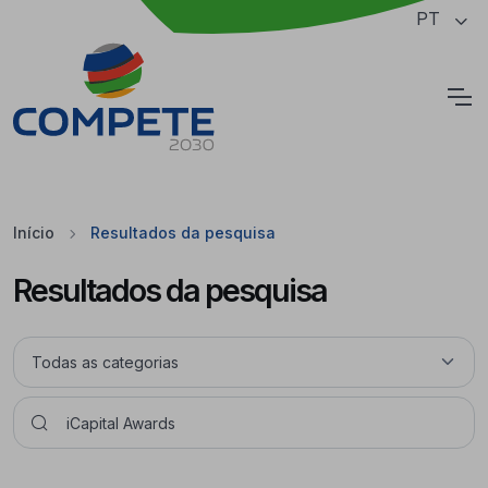
Saltar para o conteúdo principal da página
PT
Cookies
Início
Resultados da pesquisa
Resultados da pesquisa
Pesquisar