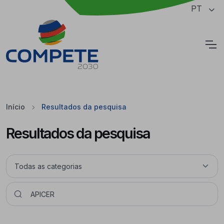
Saltar para o conteúdo principal da página
PT
Cookies
Início
Resultados da pesquisa
Resultados da pesquisa
Pesquisar