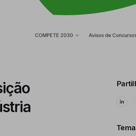
COMPETE 2030
Avisos de Concurso
sição
Partil
stria
Tema