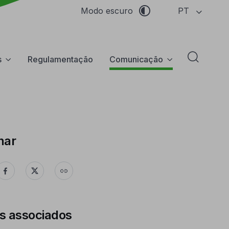
PT
Modo escuro
s
Regulamentação
Comunicação
Abrir f
har
s associados