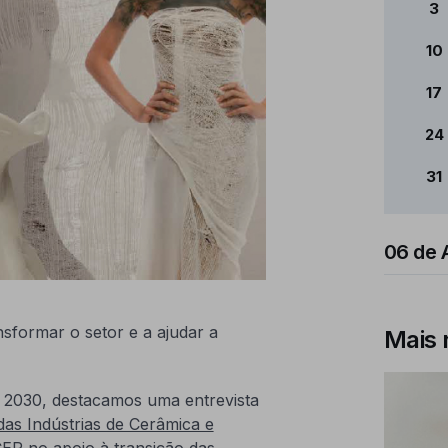
3
10
17
24
31
06 de 
nsformar o setor e a ajudar a
Mais 
2030, destacamos uma entrevista
as Indústrias de Cerâmica e
ER no apoio à transição das