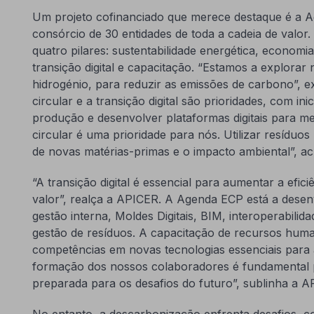
Um projeto cofinanciado que merece destaque é a 
consórcio de 30 entidades de toda a cadeia de valor.
quatro pilares: sustentabilidade energética, economia 
transição digital e capacitação. “Estamos a explorar
hidrogénio, para reduzir as emissões de carbono”, 
circular e a transição digital são prioridades, com inic
produção e desenvolver plataformas digitais para me
circular é uma prioridade para nós. Utilizar resídu
de novas matérias-primas e o impacto ambiental”, ac
“A transição digital é essencial para aumentar a efic
valor”, realça a APICER. A Agenda ECP está a desen
gestão interna, Moldes Digitais, BIM, interoperabilid
gestão de resíduos. A capacitação de recursos hum
competências em novas tecnologias essenciais para a
formação dos nossos colaboradores é fundamental pa
preparada para os desafios do futuro”, sublinha a A
No entanto, a descarbonização enfrenta desafios, co