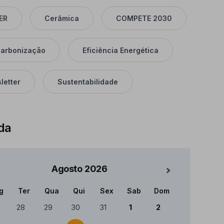
ER
Cerâmica
COMPETE 2030
arbonização
Eficiência Energética
letter
Sustentabilidade
da
Agosto
2026
Mês Seguinte
g
Ter
Qua
Qui
Sex
Sab
Dom
ndário
28
29
30
31
1
2