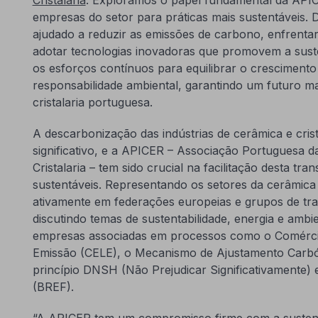
empresas do setor para práticas mais sustentáveis.
ajudado a reduzir as emissões de carbono, enfrenta
adotar tecnologias inovadoras que promovem a susten
os esforços contínuos para equilibrar o crescimen
responsabilidade ambiental, garantindo um futuro ma
cristalaria portuguesa.
A descarbonização das indústrias de cerâmica e cris
significativo, e a APICER – Associação Portuguesa d
Cristalaria – tem sido crucial na facilitação desta tra
sustentáveis. Representando os setores da cerâmica e
ativamente em federações europeias e grupos de tra
discutindo temas de sustentabilidade, energia e ambi
empresas associadas em processos como o Comérci
Emissão (CELE), o Mecanismo de Ajustamento Carbó
princípio DNSH (Não Prejudicar Significativamente) 
(BREF).
“A APICER tem um compromisso firme com a sustentab