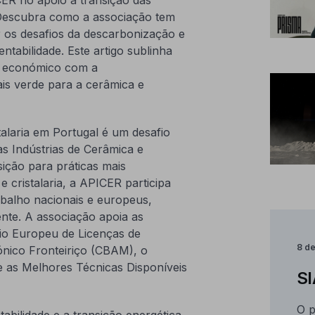
 Descubra como a associação tem
r os desafios da descarbonização e
tabilidade. Este artigo sublinha
to económico com a
is verde para a cerâmica e
talaria em Portugal é um desafio
as Indústrias de Cerâmica e
nsição para práticas mais
 cristalaria, a APICER participa
balho nacionais e europeus,
ente. A associação apoia as
o Europeu de Licenças de
8 d
nico Fronteiriço (CBAM), o
e as Melhores Técnicas Disponíveis
SI
O p
ilidade e a transição energética.