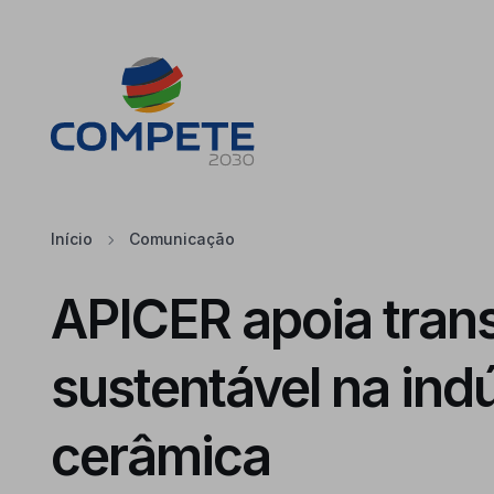
Saltar para o conteúdo principal da página
Cookies
Início
Comunicação
APICER apoia tran
sustentável na indú
cerâmica