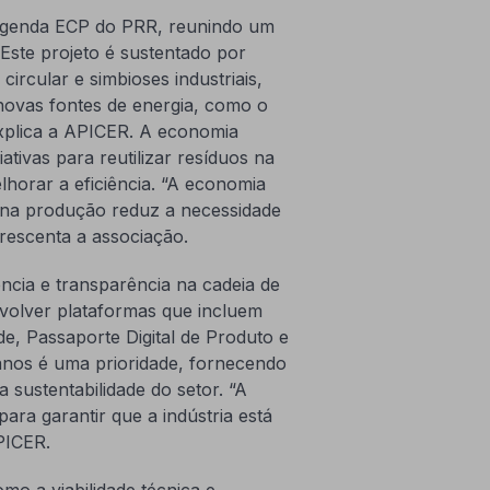
Agenda ECP do PRR, reunindo um
 Este projeto é sustentado por
circular e simbioses industriais,
 novas fontes de energia, como o
explica a APICER. A economia
iativas para reutilizar resíduos na
lhorar a eficiência. “A economia
os na produção reduz a necessidade
rescenta a associação.
iência e transparência na cadeia de
volver plataformas que incluem
ade, Passaporte Digital de Produto e
anos é uma prioridade, fornecendo
 sustentabilidade do setor. “A
ra garantir que a indústria está
PICER.
mo a viabilidade técnica e