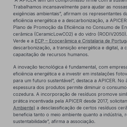
Trabalhamos incansavelmente para ajudar as nossas
exigências ambientais”, afirmam os representantes 
eficiência energética e a descarbonização, a APICE
Plano de Promoção da Eficiência no Consumo de Ene
cerâmica (CeramicLowCO2) e do vidro (RODIV2050). 
Verde e a
ECP – Ecocerâmica e Cristalaria de Portug
descarbonização, a transição energética e digital, a 
capacitação de recursos humanos.
A inovação tecnológica é fundamental, com empres
eficiência energética e a investir em instalações foto
para um futuro sustentável”, destaca a APICER. No 
espessura dos produtos permite diminuir o consumo 
cozedura. A incorporação de resíduos promove simbio
prática incentivada pela APICER desde 2017, solicita
Ambiente)
a desclassificação de certos resíduos cerâ
beneficia tanto o meio ambiente quanto a indústria
sustentabilidade”, afirma a associação.