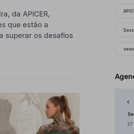
APIC
ira, da APICER,
es que estão a
Desc
a superar os desafios
news
Agen
Mês Anterior
Se
Cale
27