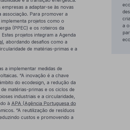
eco
 empresas a adaptar-se às novas
des
da associação. Para promover a
cri
R implementa projetos como o
a o
rgia (PPEC) e os roteiros da
par
Estes projetos integram a Agenda
eco
al
, abordando desafios como a
circularidade de matérias-primas e a
as a implementar medidas de
voltaicas. “A inovação é a chave
âmbito do ecodesign, a redução da
de matérias-primas e os ciclos de
ses industriais e a circularidade,
ndo à
APA (Agência Portuguesa do
micos. “A reutilização de resíduos
, reduzindo custos e promovendo a