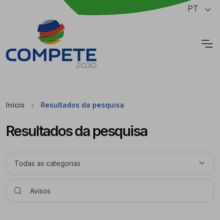
Saltar para o conteúdo principal da página
PT
Cookies
Início
Resultados da pesquisa
Resultados da pesquisa
Pesquisar