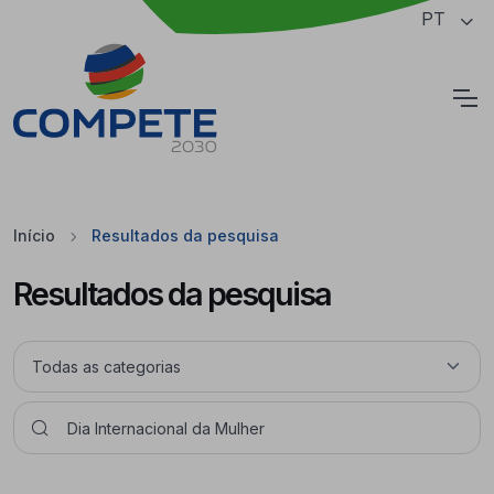
Saltar para o conteúdo principal da página
PT
Cookies
Início
Resultados da pesquisa
Resultados da pesquisa
Pesquisar