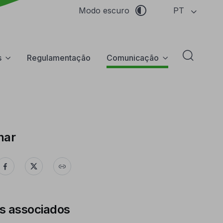
PT
Modo escuro
s
Regulamentação
Comunicação
Abrir f
har
s associados