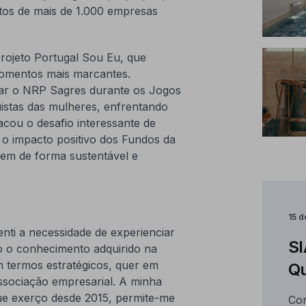
tos de mais de 1.000 empresas
rojeto Portugal Sou Eu, que
 momentos mais marcantes.
iar o NRP Sagres durante os Jogos
uistas das mulheres, enfrentando
acou o desafio interessante de
 o impacto positivo dos Fundos da
em de forma sustentável e
15 d
enti a necessidade de experienciar
SI
do o conhecimento adquirido na
m termos estratégicos, quer em
Qu
associação empresarial. A minha
ue exerço desde 2015, permite-me
Con