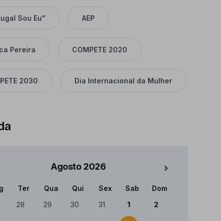
tugal Sou Eu"
AEP
ca Pereira
COMPETE 2020
PETE 2030
Dia Internacional da Mulher
da
Agosto
2026
Mês Seguinte
g
Ter
Qua
Qui
Sex
Sab
Dom
ndário
28
29
30
31
1
2