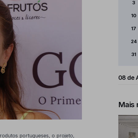
3
10
17
24
31
08 de 
Mais 
rodutos portugueses, o projeto,