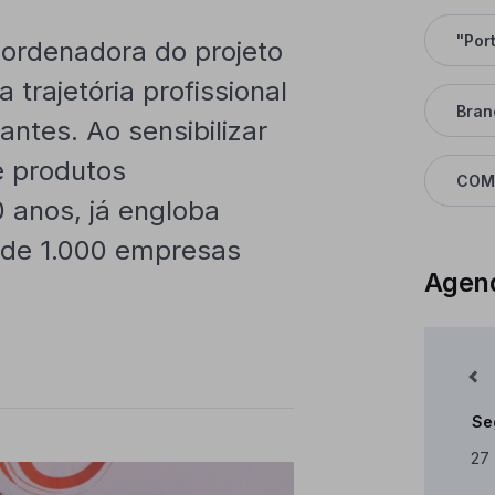
"Por
ordenadora do projeto
 trajetória profissional
Bran
tes. Ao sensibilizar
e produtos
COM
0 anos, já engloba
 de 1.000 empresas
Agen
Mês Anterior
Se
Cale
27