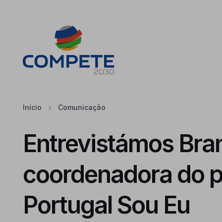
Saltar para o conteúdo principal da página
Cookies
Início
Comunicação
Entrevistámos Bran
coordenadora do p
Portugal Sou Eu