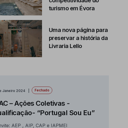
competitividade do
turismo em Évora
Uma nova página para
preservar a história da
Livraria Lello
Fechado
e Janeiro 2024
AC – Ações Coletivas -
alificação- “Portugal Sou Eu”
vite: AEP , AIP, CAP e IAPMEI