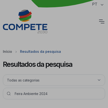
Saltar para o conteúdo principal da página
PT
Cookies
Início
Resultados da pesquisa
Resultados da pesquisa
Pesquisar