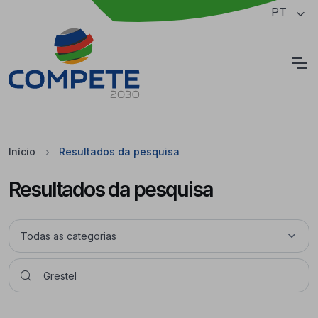
Saltar para o conteúdo principal da página
PT
Cookies
Início
Resultados da pesquisa
Resultados da pesquisa
Pesquisar